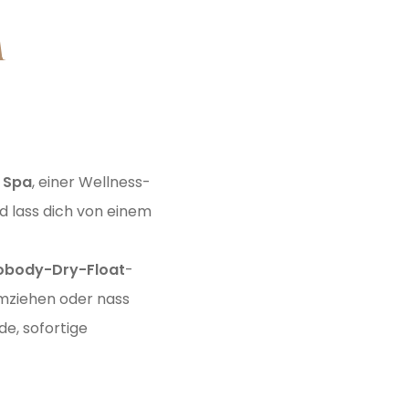
M
 Spa
, einer Wellness-
d lass dich von einem
obody-Dry-Float
-
mziehen oder nass
de, sofortige