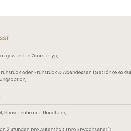
SST:
im gewählten Zimmertyp;
rühstück oder Frühstück & Abendessen (Getränke exklusi
ungsoption;
;
l, Hausschuhe und Handtuch;
on 2 Stunden pro Aufenthalt (pro Erwachsener);