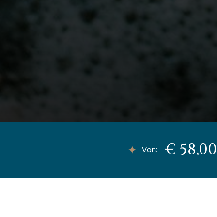
€ 58,0
Von
: