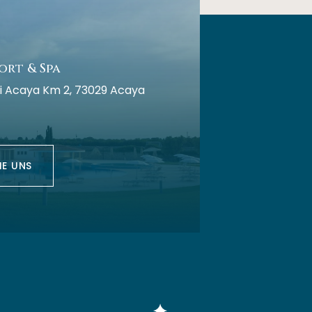
ort & Spa
i Acaya Km 2, 73029 Acaya
IE UNS