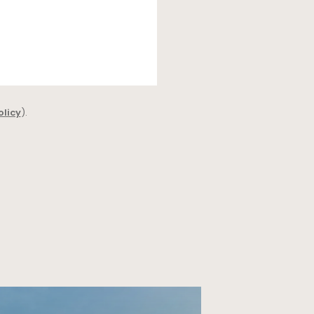
olicy
).